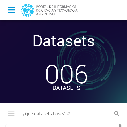
Datasets
-
006
DATASETS