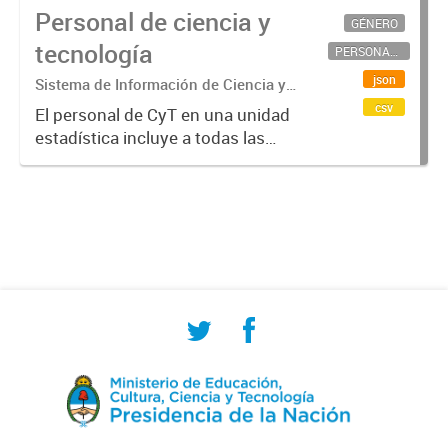
Personal de ciencia y
GÉNERO
tecnología
PERSONAL CIENTÍFICO-TECNOLÓGICO
json
Sistema de Información de Ciencia y
Tecnología Argentino (SICYTAR)
csv
El personal de CyT en una unidad
estadística incluye a todas las
personas involucradas
directamente en I+D así como a
aquellas que brindan servicios
directos para las actividades de I +
D (como...