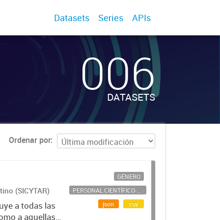
Datasets
Series
APIs
006
DATASETS
Ordenar por
GÉNERO
ntino (SICYTAR)
PERSONAL CIENTÍFICO-TECNOLÓGICO
json
csv
uye a todas las
como a aquellas