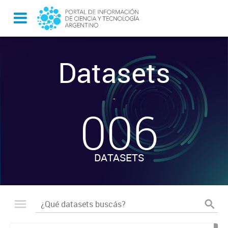
Datasets
-
006
DATASETS