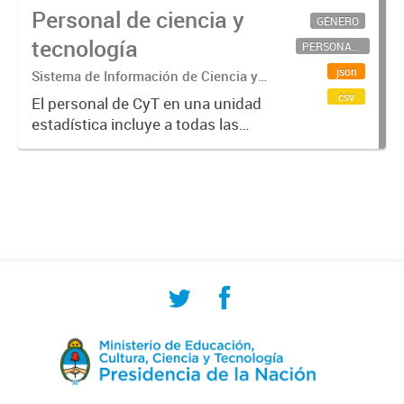
Personal de ciencia y
GÉNERO
tecnología
PERSONAL CIENTÍFICO-TECNOLÓGICO
json
Sistema de Información de Ciencia y
Tecnología Argentino (SICYTAR)
csv
El personal de CyT en una unidad
estadística incluye a todas las
personas involucradas
directamente en I+D así como a
aquellas que brindan servicios
directos para las actividades de I +
D (como...