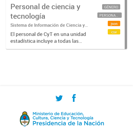
Personal de ciencia y
GÉNERO
tecnología
PERSONAL CIENTÍFICO-TECNOLÓGICO
json
Sistema de Información de Ciencia y
Tecnología Argentino (SICYTAR)
csv
El personal de CyT en una unidad
estadística incluye a todas las
personas involucradas
directamente en I+D así como a
aquellas que brindan servicios
directos para las actividades de I +
D (como...