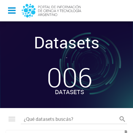
Datasets
-
006
DATASETS