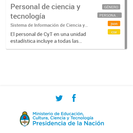
Personal de ciencia y
GÉNERO
tecnología
PERSONAL CIENTÍFICO-TECNOLÓGICO
json
Sistema de Información de Ciencia y
Tecnología Argentino (SICYTAR)
csv
El personal de CyT en una unidad
estadística incluye a todas las
personas involucradas
directamente en I+D así como a
aquellas que brindan servicios
directos para las actividades de I +
D (como...