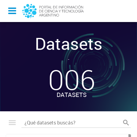
Datasets
-
006
DATASETS