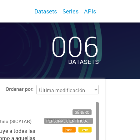
Datasets
Series
APIs
006
DATASETS
Ordenar por
GÉNERO
ntino (SICYTAR)
PERSONAL CIENTÍFICO-TECNOLÓGICO
json
csv
uye a todas las
como a aquellas