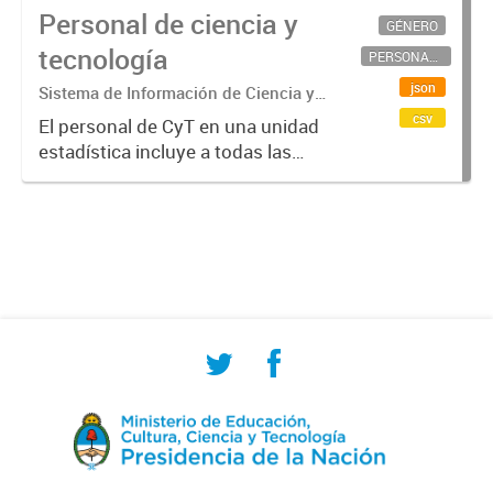
Personal de ciencia y
GÉNERO
tecnología
PERSONAL CIENTÍFICO-TECNOLÓGICO
json
Sistema de Información de Ciencia y
Tecnología Argentino (SICYTAR)
csv
El personal de CyT en una unidad
estadística incluye a todas las
personas involucradas
directamente en I+D así como a
aquellas que brindan servicios
directos para las actividades de I +
D (como...