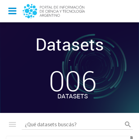
Datasets
-
006
DATASETS