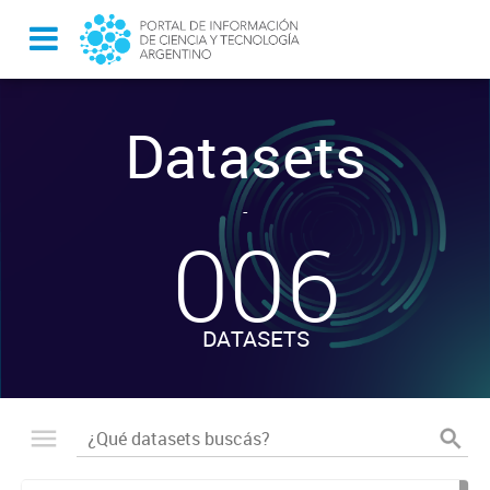
Datasets
-
006
DATASETS