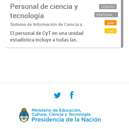
Personal de ciencia y
GÉNERO
tecnología
PERSONAL CIENTÍFICO-TECNOLÓGICO
json
Sistema de Información de Ciencia y
Tecnología Argentino (SICYTAR)
csv
El personal de CyT en una unidad
estadística incluye a todas las
personas involucradas
directamente en I+D así como a
aquellas que brindan servicios
directos para las actividades de I +
D (como...