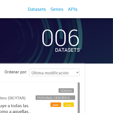
Datasets
Series
APIs
006
DATASETS
Ordenar por
GÉNERO
ntino (SICYTAR)
PERSONAL CIENTÍFICO-TECNOLÓGICO
json
csv
uye a todas las
como a aquellas