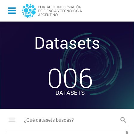
Datasets
-
006
DATASETS