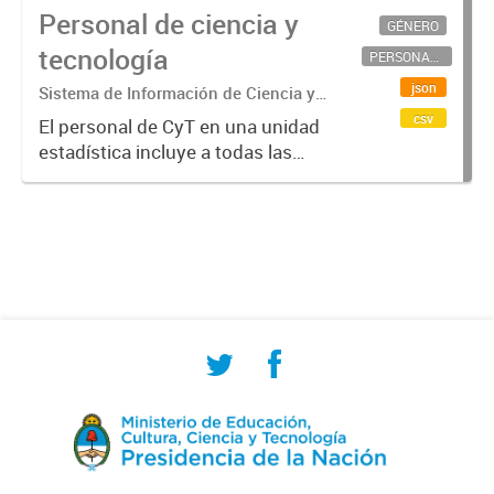
Personal de ciencia y
GÉNERO
tecnología
PERSONAL CIENTÍFICO-TECNOLÓGICO
json
Sistema de Información de Ciencia y
Tecnología Argentino (SICYTAR)
csv
El personal de CyT en una unidad
estadística incluye a todas las
personas involucradas
directamente en I+D así como a
aquellas que brindan servicios
directos para las actividades de I +
D (como...