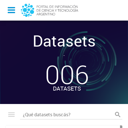
Datasets
-
006
DATASETS