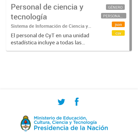
Personal de ciencia y
GÉNERO
tecnología
PERSONAL CIENTÍFICO-TECNOLÓGICO
json
Sistema de Información de Ciencia y
Tecnología Argentino (SICYTAR)
csv
El personal de CyT en una unidad
estadística incluye a todas las
personas involucradas
directamente en I+D así como a
aquellas que brindan servicios
directos para las actividades de I +
D (como...