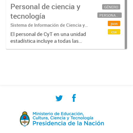
Personal de ciencia y
GÉNERO
tecnología
PERSONAL CIENTÍFICO-TECNOLÓGICO
json
Sistema de Información de Ciencia y
Tecnología Argentino (SICYTAR)
csv
El personal de CyT en una unidad
estadística incluye a todas las
personas involucradas
directamente en I+D así como a
aquellas que brindan servicios
directos para las actividades de I +
D (como...