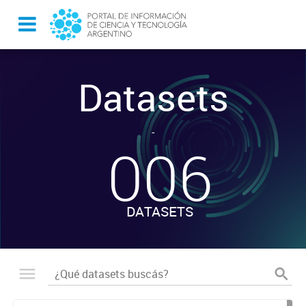
Datasets
-
006
DATASETS