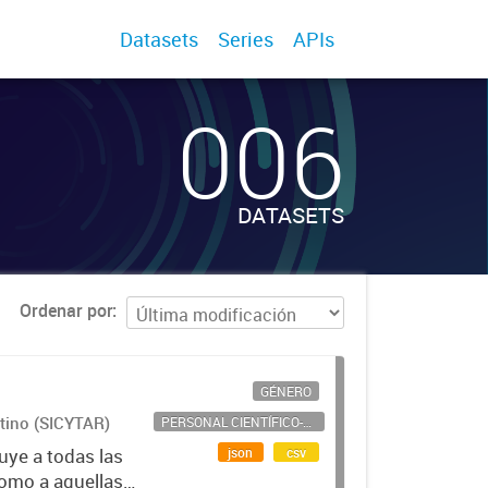
Datasets
Series
APIs
006
DATASETS
Ordenar por
GÉNERO
ntino (SICYTAR)
PERSONAL CIENTÍFICO-TECNOLÓGICO
json
csv
uye a todas las
como a aquellas