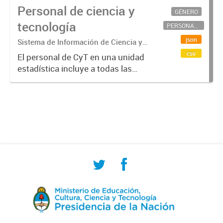
Personal de ciencia y
GÉNERO
tecnología
PERSONAL CIENTÍFICO-TECNOLÓGICO
json
Sistema de Información de Ciencia y
Tecnología Argentino (SICYTAR)
csv
El personal de CyT en una unidad
estadística incluye a todas las
personas involucradas
directamente en I+D así como a
aquellas que brindan servicios
directos para las actividades de I +
D (como...