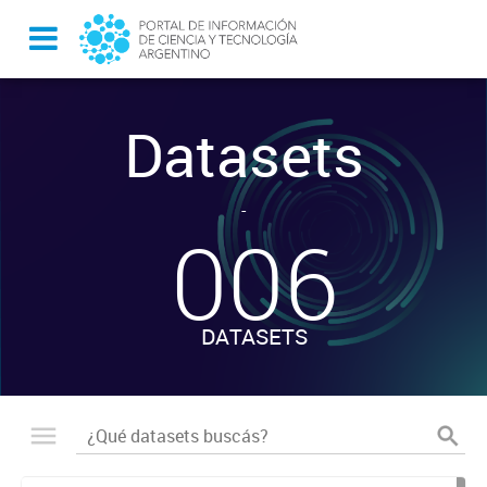
Datasets
-
006
DATASETS