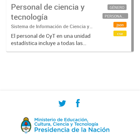
Personal de ciencia y
GÉNERO
tecnología
PERSONAL CIENTÍFICO-TECNOLÓGICO
json
Sistema de Información de Ciencia y
Tecnología Argentino (SICYTAR)
csv
El personal de CyT en una unidad
estadística incluye a todas las
personas involucradas
directamente en I+D así como a
aquellas que brindan servicios
directos para las actividades de I +
D (como...