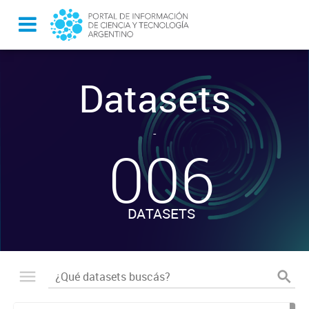
Datasets
-
006
DATASETS