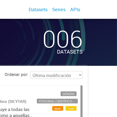
Datasets
Series
APIs
006
DATASETS
Ordenar por
GÉNERO
ntino (SICYTAR)
PERSONAL CIENTÍFICO-TECNOLÓGICO
json
csv
uye a todas las
como a aquellas