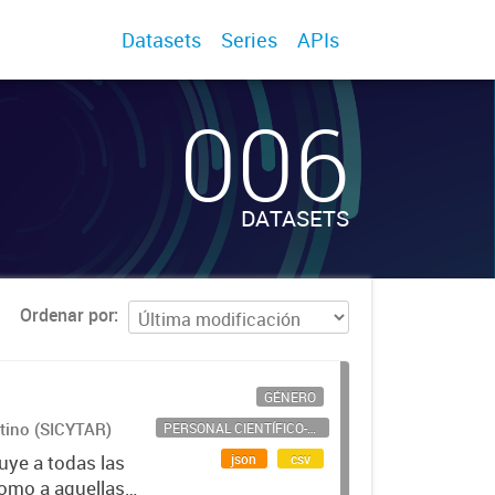
Datasets
Series
APIs
006
DATASETS
Ordenar por
GÉNERO
ntino (SICYTAR)
PERSONAL CIENTÍFICO-TECNOLÓGICO
json
csv
uye a todas las
como a aquellas