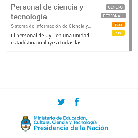
Personal de ciencia y
GÉNERO
tecnología
PERSONAL CIENTÍFICO-TECNOLÓGICO
json
Sistema de Información de Ciencia y
Tecnología Argentino (SICYTAR)
csv
El personal de CyT en una unidad
estadística incluye a todas las
personas involucradas
directamente en I+D así como a
aquellas que brindan servicios
directos para las actividades de I +
D (como...