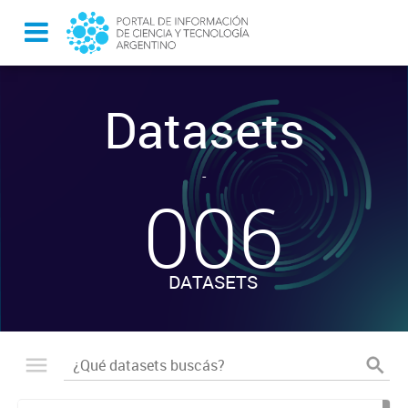
Datasets
-
006
DATASETS