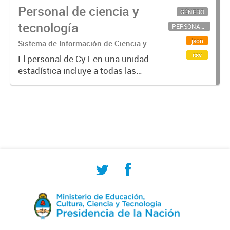
Personal de ciencia y
GÉNERO
tecnología
PERSONAL CIENTÍFICO-TECNOLÓGICO
json
Sistema de Información de Ciencia y
Tecnología Argentino (SICYTAR)
csv
El personal de CyT en una unidad
estadística incluye a todas las
personas involucradas
directamente en I+D así como a
aquellas que brindan servicios
directos para las actividades de I +
D (como...