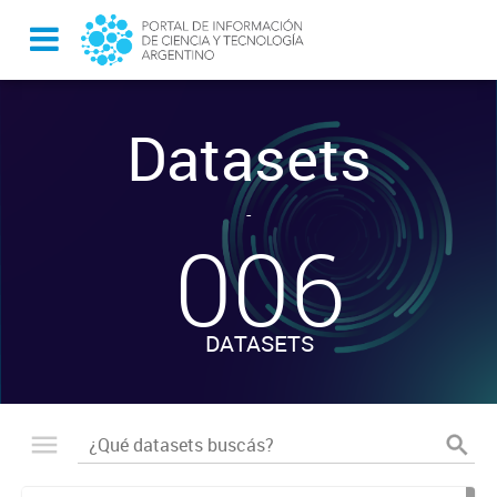
Datasets
-
006
DATASETS