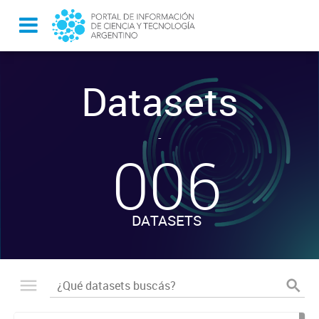
Datasets
-
006
DATASETS