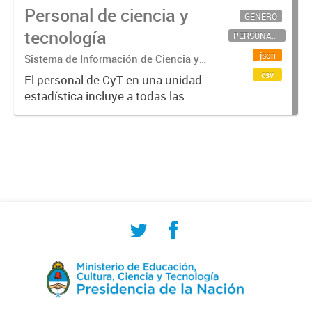
Personal de ciencia y
GÉNERO
tecnología
PERSONAL CIENTÍFICO-TECNOLÓGICO
json
Sistema de Información de Ciencia y
Tecnología Argentino (SICYTAR)
csv
El personal de CyT en una unidad
estadística incluye a todas las
personas involucradas
directamente en I+D así como a
aquellas que brindan servicios
directos para las actividades de I +
D (como...