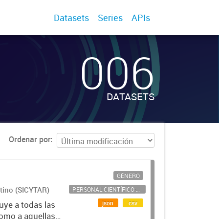
Datasets
Series
APIs
006
DATASETS
Ordenar por
GÉNERO
ntino (SICYTAR)
PERSONAL CIENTÍFICO-TECNOLÓGICO
json
csv
uye a todas las
como a aquellas