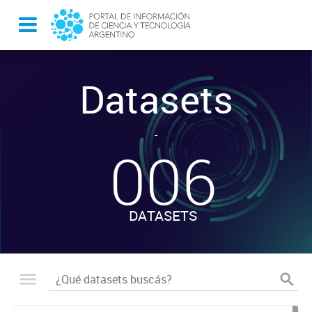
Datasets
-
006
DATASETS