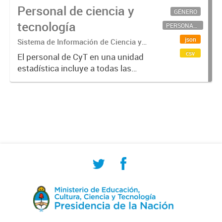
Personal de ciencia y
GÉNERO
tecnología
PERSONAL CIENTÍFICO-TECNOLÓGICO
json
Sistema de Información de Ciencia y
Tecnología Argentino (SICYTAR)
csv
El personal de CyT en una unidad
estadística incluye a todas las
personas involucradas
directamente en I+D así como a
aquellas que brindan servicios
directos para las actividades de I +
D (como...