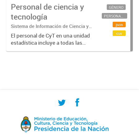
Personal de ciencia y
GÉNERO
tecnología
PERSONAL CIENTÍFICO-TECNOLÓGICO
json
Sistema de Información de Ciencia y
Tecnología Argentino (SICYTAR)
csv
El personal de CyT en una unidad
estadística incluye a todas las
personas involucradas
directamente en I+D así como a
aquellas que brindan servicios
directos para las actividades de I +
D (como...