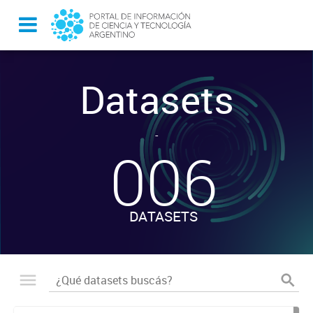
Datasets
-
006
DATASETS