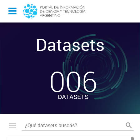
Datasets
-
006
DATASETS