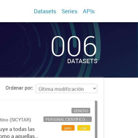
Datasets
Series
APIs
006
DATASETS
Ordenar por
GÉNERO
ntino (SICYTAR)
PERSONAL CIENTÍFICO-TECNOLÓGICO
json
csv
uye a todas las
como a aquellas