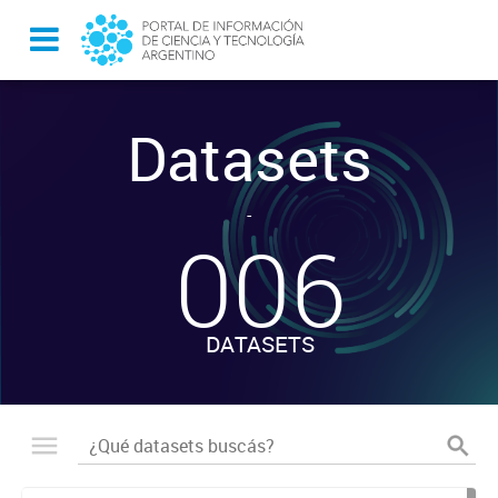
Datasets
-
006
DATASETS