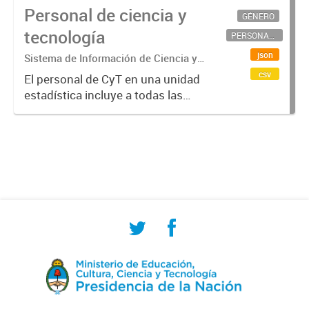
Personal de ciencia y
GÉNERO
tecnología
PERSONAL CIENTÍFICO-TECNOLÓGICO
json
Sistema de Información de Ciencia y
Tecnología Argentino (SICYTAR)
csv
El personal de CyT en una unidad
estadística incluye a todas las
personas involucradas
directamente en I+D así como a
aquellas que brindan servicios
directos para las actividades de I +
D (como...