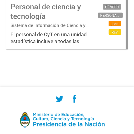
Personal de ciencia y
GÉNERO
tecnología
PERSONAL CIENTÍFICO-TECNOLÓGICO
json
Sistema de Información de Ciencia y
Tecnología Argentino (SICYTAR)
csv
El personal de CyT en una unidad
estadística incluye a todas las
personas involucradas
directamente en I+D así como a
aquellas que brindan servicios
directos para las actividades de I +
D (como...