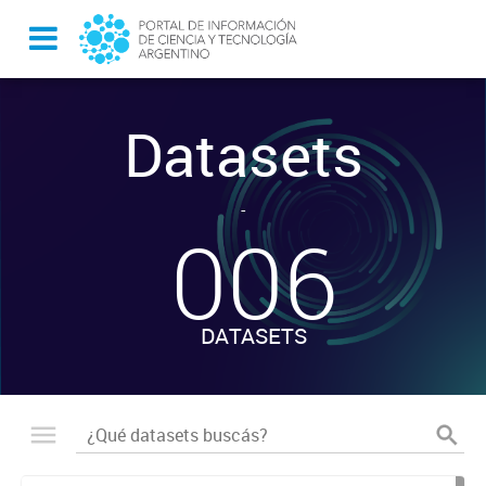
Datasets
-
006
DATASETS