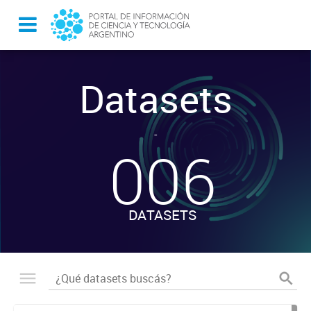
Datasets
-
006
DATASETS