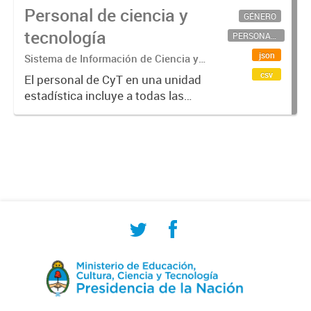
Personal de ciencia y
GÉNERO
tecnología
PERSONAL CIENTÍFICO-TECNOLÓGICO
json
Sistema de Información de Ciencia y
Tecnología Argentino (SICYTAR)
csv
El personal de CyT en una unidad
estadística incluye a todas las
personas involucradas
directamente en I+D así como a
aquellas que brindan servicios
directos para las actividades de I +
D (como...