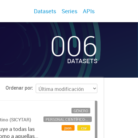
Datasets
Series
APIs
006
DATASETS
Ordenar por
GÉNERO
ntino (SICYTAR)
PERSONAL CIENTÍFICO-TECNOLÓGICO
json
csv
uye a todas las
como a aquellas