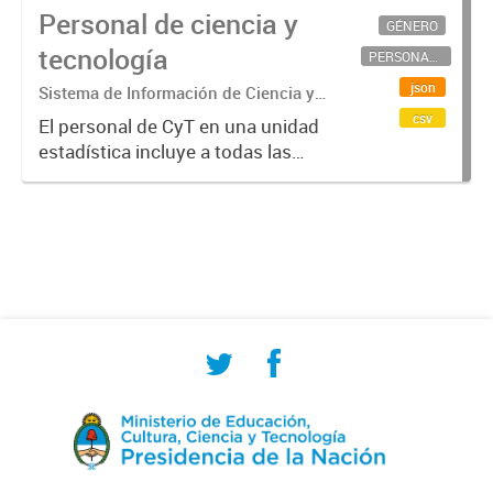
Personal de ciencia y
GÉNERO
tecnología
PERSONAL CIENTÍFICO-TECNOLÓGICO
json
Sistema de Información de Ciencia y
Tecnología Argentino (SICYTAR)
csv
El personal de CyT en una unidad
estadística incluye a todas las
personas involucradas
directamente en I+D así como a
aquellas que brindan servicios
directos para las actividades de I +
D (como...