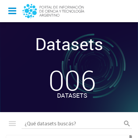
Datasets
-
006
DATASETS