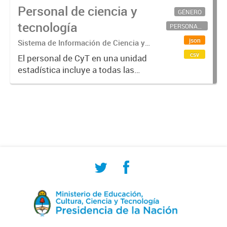
Personal de ciencia y
GÉNERO
tecnología
PERSONAL CIENTÍFICO-TECNOLÓGICO
json
Sistema de Información de Ciencia y
Tecnología Argentino (SICYTAR)
csv
El personal de CyT en una unidad
estadística incluye a todas las
personas involucradas
directamente en I+D así como a
aquellas que brindan servicios
directos para las actividades de I +
D (como...