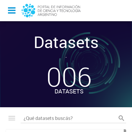
Datasets
-
006
DATASETS