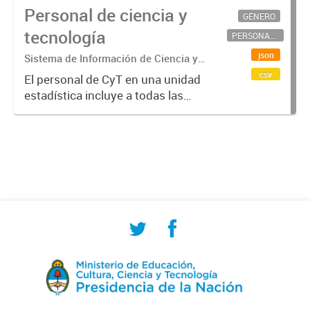
Personal de ciencia y
GÉNERO
tecnología
PERSONAL CIENTÍFICO-TECNOLÓGICO
json
Sistema de Información de Ciencia y
Tecnología Argentino (SICYTAR)
csv
El personal de CyT en una unidad
estadística incluye a todas las
personas involucradas
directamente en I+D así como a
aquellas que brindan servicios
directos para las actividades de I +
D (como...