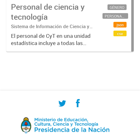
Personal de ciencia y
GÉNERO
tecnología
PERSONAL CIENTÍFICO-TECNOLÓGICO
json
Sistema de Información de Ciencia y
Tecnología Argentino (SICYTAR)
csv
El personal de CyT en una unidad
estadística incluye a todas las
personas involucradas
directamente en I+D así como a
aquellas que brindan servicios
directos para las actividades de I +
D (como...