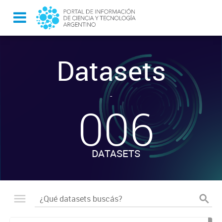
Datasets
-
006
DATASETS