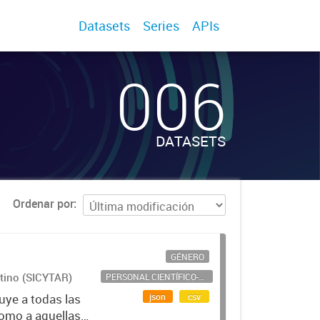
Datasets
Series
APIs
006
DATASETS
Ordenar por
GÉNERO
ntino (SICYTAR)
PERSONAL CIENTÍFICO-TECNOLÓGICO
json
csv
uye a todas las
como a aquellas