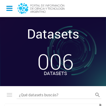
Datasets
-
006
DATASETS