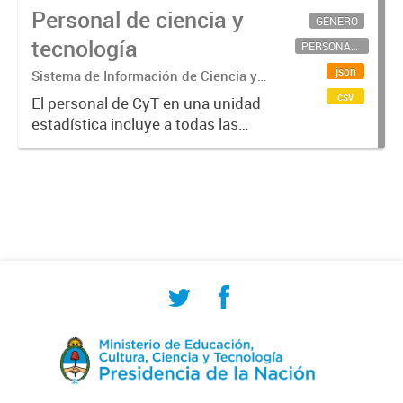
Personal de ciencia y
GÉNERO
tecnología
PERSONAL CIENTÍFICO-TECNOLÓGICO
json
Sistema de Información de Ciencia y
Tecnología Argentino (SICYTAR)
csv
El personal de CyT en una unidad
estadística incluye a todas las
personas involucradas
directamente en I+D así como a
aquellas que brindan servicios
directos para las actividades de I +
D (como...