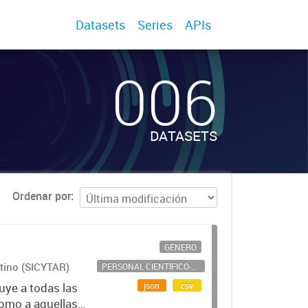
Datasets
Series
APIs
006
DATASETS
Ordenar por
GÉNERO
ntino (SICYTAR)
PERSONAL CIENTÍFICO-TECNOLÓGICO
json
csv
uye a todas las
como a aquellas