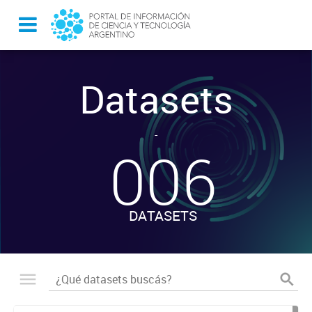
Datasets
-
006
DATASETS