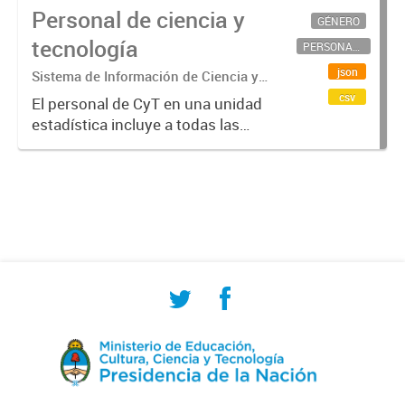
Personal de ciencia y
GÉNERO
tecnología
PERSONAL CIENTÍFICO-TECNOLÓGICO
json
Sistema de Información de Ciencia y
Tecnología Argentino (SICYTAR)
csv
El personal de CyT en una unidad
estadística incluye a todas las
personas involucradas
directamente en I+D así como a
aquellas que brindan servicios
directos para las actividades de I +
D (como...