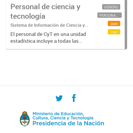
Personal de ciencia y
GÉNERO
tecnología
PERSONAL CIENTÍFICO-TECNOLÓGICO
json
Sistema de Información de Ciencia y
Tecnología Argentino (SICYTAR)
csv
El personal de CyT en una unidad
estadística incluye a todas las
personas involucradas
directamente en I+D así como a
aquellas que brindan servicios
directos para las actividades de I +
D (como...