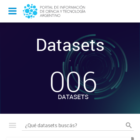
Datasets
-
006
DATASETS