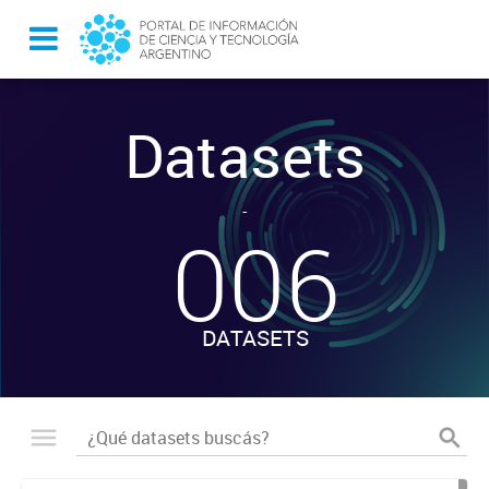
Datasets
-
006
DATASETS