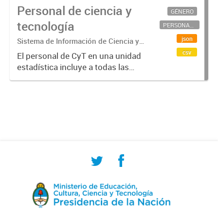
Personal de ciencia y
GÉNERO
tecnología
PERSONAL CIENTÍFICO-TECNOLÓGICO
json
Sistema de Información de Ciencia y
Tecnología Argentino (SICYTAR)
csv
El personal de CyT en una unidad
estadística incluye a todas las
personas involucradas
directamente en I+D así como a
aquellas que brindan servicios
directos para las actividades de I +
D (como...