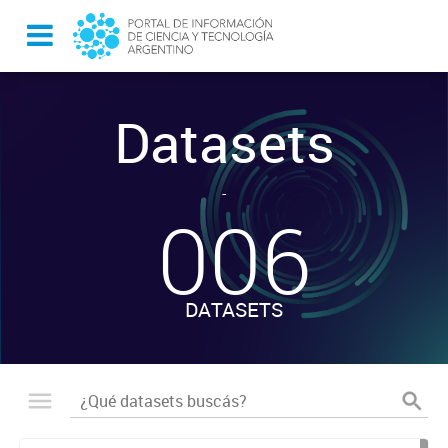
Datasets
-
006
DATASETS