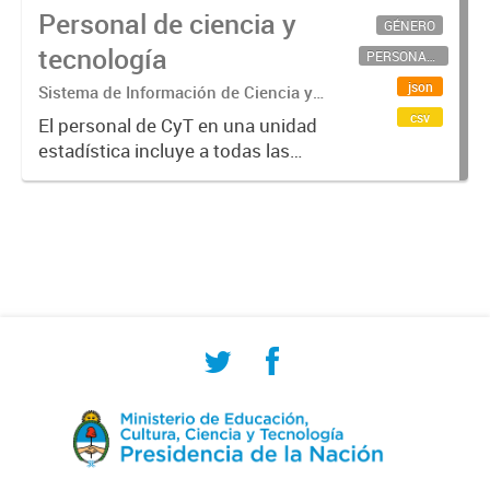
Personal de ciencia y
GÉNERO
tecnología
PERSONAL CIENTÍFICO-TECNOLÓGICO
json
Sistema de Información de Ciencia y
Tecnología Argentino (SICYTAR)
csv
El personal de CyT en una unidad
estadística incluye a todas las
personas involucradas
directamente en I+D así como a
aquellas que brindan servicios
directos para las actividades de I +
D (como...