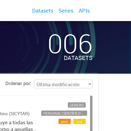
Datasets
Series
APIs
006
DATASETS
Ordenar por
GÉNERO
ntino (SICYTAR)
PERSONAL CIENTÍFICO-TECNOLÓGICO
json
csv
uye a todas las
como a aquellas