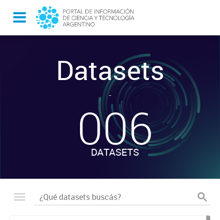
Datasets
-
006
DATASETS