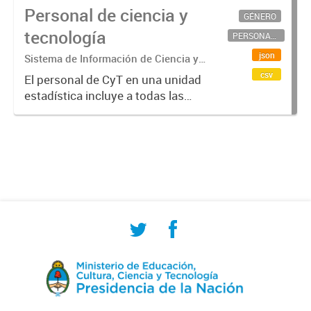
Personal de ciencia y
GÉNERO
tecnología
PERSONAL CIENTÍFICO-TECNOLÓGICO
json
Sistema de Información de Ciencia y
Tecnología Argentino (SICYTAR)
csv
El personal de CyT en una unidad
estadística incluye a todas las
personas involucradas
directamente en I+D así como a
aquellas que brindan servicios
directos para las actividades de I +
D (como...