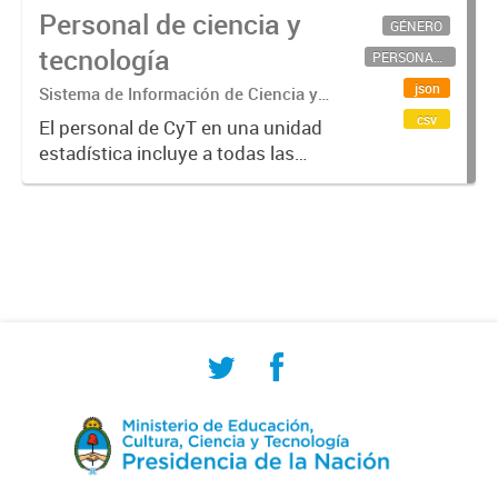
Personal de ciencia y
GÉNERO
tecnología
PERSONAL CIENTÍFICO-TECNOLÓGICO
json
Sistema de Información de Ciencia y
Tecnología Argentino (SICYTAR)
csv
El personal de CyT en una unidad
estadística incluye a todas las
personas involucradas
directamente en I+D así como a
aquellas que brindan servicios
directos para las actividades de I +
D (como...