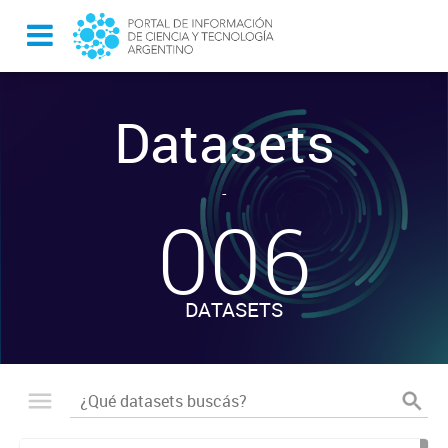
Datasets
-
006
DATASETS