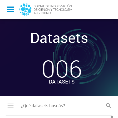
Datasets
-
006
DATASETS