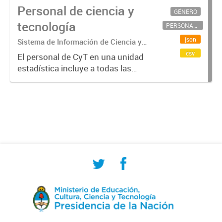
Personal de ciencia y
GÉNERO
tecnología
PERSONAL CIENTÍFICO-TECNOLÓGICO
json
Sistema de Información de Ciencia y
Tecnología Argentino (SICYTAR)
csv
El personal de CyT en una unidad
estadística incluye a todas las
personas involucradas
directamente en I+D así como a
aquellas que brindan servicios
directos para las actividades de I +
D (como...