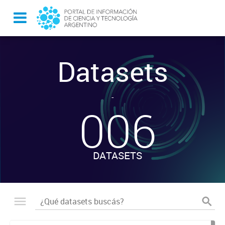
Datasets
-
006
DATASETS