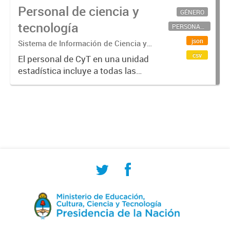
Personal de ciencia y
GÉNERO
tecnología
PERSONAL CIENTÍFICO-TECNOLÓGICO
json
Sistema de Información de Ciencia y
Tecnología Argentino (SICYTAR)
csv
El personal de CyT en una unidad
estadística incluye a todas las
personas involucradas
directamente en I+D así como a
aquellas que brindan servicios
directos para las actividades de I +
D (como...