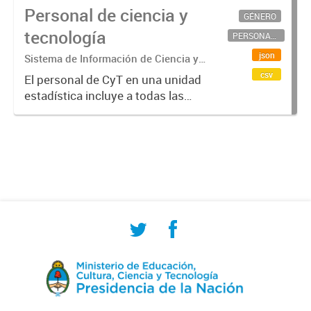
Personal de ciencia y
GÉNERO
tecnología
PERSONAL CIENTÍFICO-TECNOLÓGICO
json
Sistema de Información de Ciencia y
Tecnología Argentino (SICYTAR)
csv
El personal de CyT en una unidad
estadística incluye a todas las
personas involucradas
directamente en I+D así como a
aquellas que brindan servicios
directos para las actividades de I +
D (como...