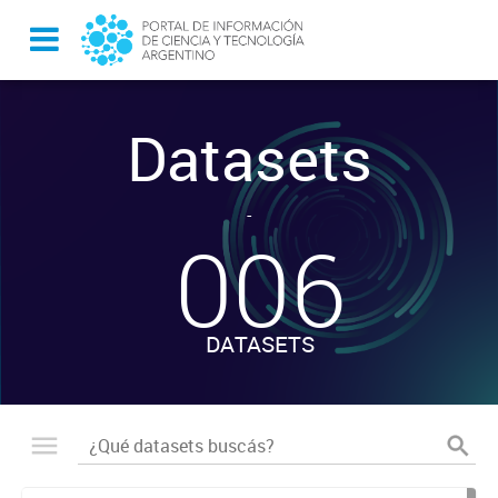
Datasets
-
006
DATASETS