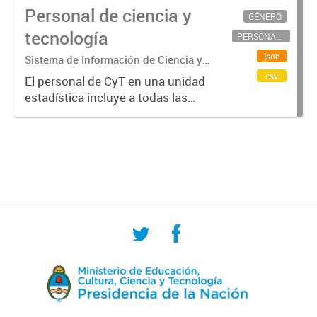
Personal de ciencia y
GÉNERO
tecnología
PERSONAL CIENTÍFICO-TECNOLÓGICO
json
Sistema de Información de Ciencia y
Tecnología Argentino (SICYTAR)
csv
El personal de CyT en una unidad
estadística incluye a todas las
personas involucradas
directamente en I+D así como a
aquellas que brindan servicios
directos para las actividades de I +
D (como...