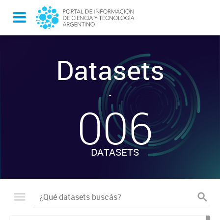
Datasets
-
006
DATASETS