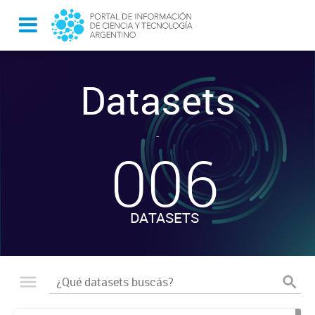
Datasets
-
006
DATASETS