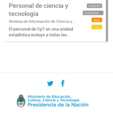
Personal de ciencia y
GÉNERO
tecnología
PERSONAL CIENTÍFICO-TECNOLÓGICO
json
Sistema de Información de Ciencia y
Tecnología Argentino (SICYTAR)
csv
El personal de CyT en una unidad
estadística incluye a todas las
personas involucradas
directamente en I+D así como a
aquellas que brindan servicios
directos para las actividades de I +
D (como...