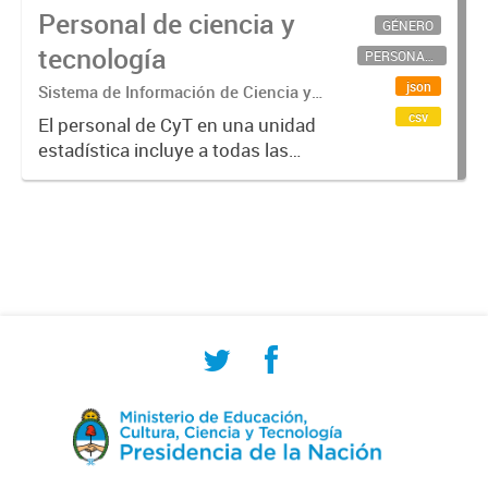
Personal de ciencia y
GÉNERO
tecnología
PERSONAL CIENTÍFICO-TECNOLÓGICO
json
Sistema de Información de Ciencia y
Tecnología Argentino (SICYTAR)
csv
El personal de CyT en una unidad
estadística incluye a todas las
personas involucradas
directamente en I+D así como a
aquellas que brindan servicios
directos para las actividades de I +
D (como...