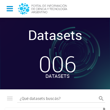
Datasets
-
006
DATASETS