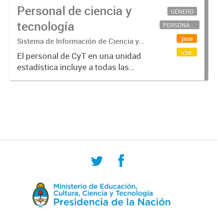
Personal de ciencia y
GÉNERO
tecnología
PERSONAL CIENTÍFICO-TECNOLÓGICO
json
Sistema de Información de Ciencia y
Tecnología Argentino (SICYTAR)
csv
El personal de CyT en una unidad
estadística incluye a todas las
personas involucradas
directamente en I+D así como a
aquellas que brindan servicios
directos para las actividades de I +
D (como...