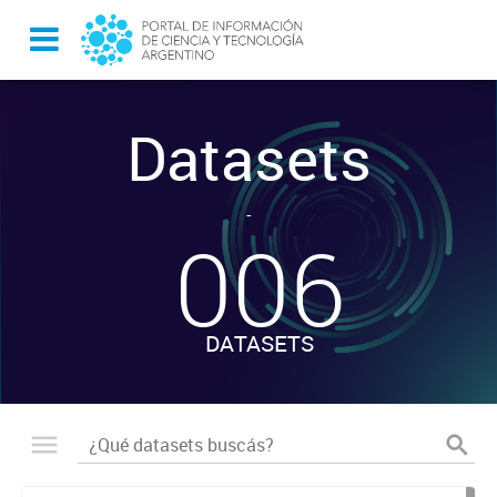
Datasets
-
006
DATASETS